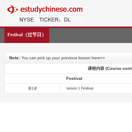
中文教育网
Festival（过节日）
Note:
You can pick up your previous lesson here>>
课程内容 (Course cont
Festival
第1讲
lesson 1 Festival